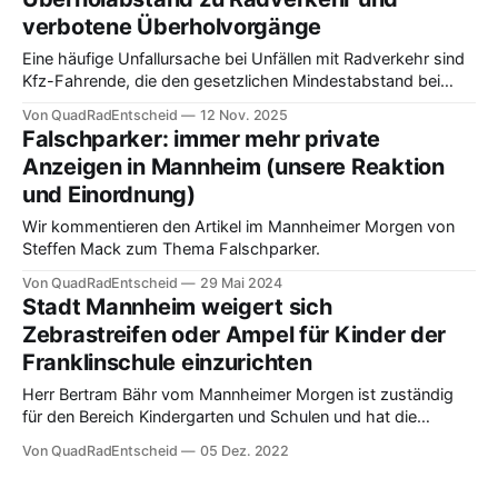
Stadtviertel? Auf die Frage, ob sich etwas verändert hat,
verbotene Überholvorgänge
lässt sich nur antworten:
Eine häufige Unfallursache bei Unfällen mit Radverkehr sind
Kfz-Fahrende, die den gesetzlichen Mindestabstand bei
Überholvorgängen zu Radverkehr nicht einhalten.
Von QuadRadEntscheid
12 Nov. 2025
Verkehrszeichen 277.1 wäre eine wichtige Ergänzung.
Falschparker: immer mehr private
Anzeigen in Mannheim (unsere Reaktion
und Einordnung)
Wir kommentieren den Artikel im Mannheimer Morgen von
Steffen Mack zum Thema Falschparker.
Von QuadRadEntscheid
29 Mai 2024
Stadt Mannheim weigert sich
Zebrastreifen oder Ampel für Kinder der
Franklinschule einzurichten
Herr Bertram Bähr vom Mannheimer Morgen ist zuständig
für den Bereich Kindergarten und Schulen und hat die
Schwierigkeiten für die...
Von QuadRadEntscheid
05 Dez. 2022