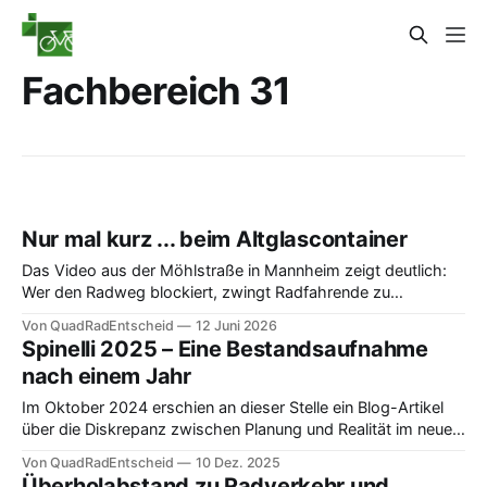
Fachbereich 31
Nur mal kurz ... beim Altglascontainer
Das Video aus der Möhlstraße in Mannheim zeigt deutlich:
Wer den Radweg blockiert, zwingt Radfahrende zu
gefährlichen Ausweichmanövern.
Von QuadRadEntscheid
12 Juni 2026
Spinelli 2025 – Eine Bestandsaufnahme
nach einem Jahr
Im Oktober 2024 erschien an dieser Stelle ein Blog-Artikel
über die Diskrepanz zwischen Planung und Realität im neuen
Quartier Spinelli (Käfertal-Süd). Nun haben wir nachgehakt:
Von QuadRadEntscheid
10 Dez. 2025
Wie ging es weiter im "autoarm" geplanten neuen
Überholabstand zu Radverkehr und