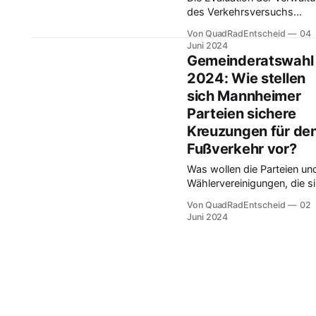
des Verkehrsversuchs
zeichnete ein klares Bild: d
Von QuadRadEntscheid
04
Versuch war ein Erfolg. Wi
Juni 2024
wollen Mannheimer Parteie
Gemeinderatswahl
zentrale Durchgangsverke
2024: Wie stellen
vermeiden, das fragen wir 
sich Mannheimer
Mannheimer Parteien vor d
Gemeinderatswahlen 2024
Parteien sichere
Kreuzungen für de
Fußverkehr vor?
Was wollen die Parteien un
Wählervereinigungen, die s
zur Wahl für den Mannheim
Von QuadRadEntscheid
02
Gemeinderat aufgestellt
Juni 2024
haben, für die
umweltfreundlichste und
ressourcenschonenste
Fortbewegungssart neben
dem Fahrrad – den
Fußverkehr - in Mannheim
unternehmen?