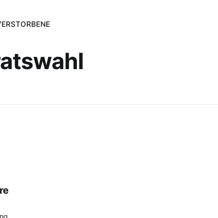
VERSTORBENE
atswahl
re
ung