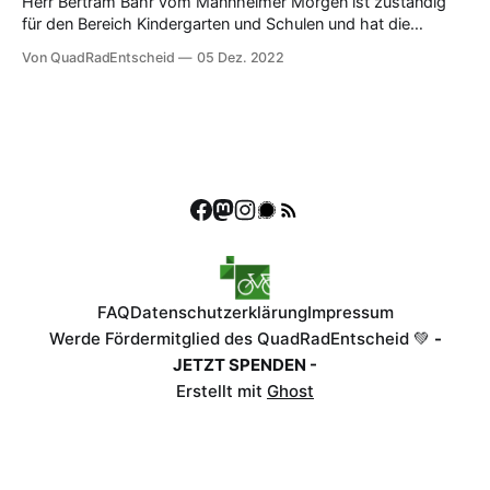
Herr Bertram Bähr vom Mannheimer Morgen ist zuständig
für den Bereich Kindergarten und Schulen und hat die
Schwierigkeiten für die...
Von QuadRadEntscheid
05 Dez. 2022
FAQ
Datenschutzerklärung
Impressum
Werde Fördermitglied des QuadRadEntscheid 💚
-
JETZT SPENDEN -
Erstellt mit
Ghost