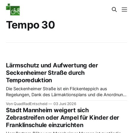
Tempo 30
Lärmschutz und Aufwertung der
Seckenheimer Straße durch
Temporeduktion
Die Seckenheimer Straße ist ein Flickenteppich aus
Regelungen, Dank des Lärmaktionsplans und die Anordnung
eines durchgängigen Tempo 30 wird die Regelung
Von QuadRadEntscheid
03 Juni 2026
verständlicher und es kann sich einiges für Radverkehr
Stadt Mannheim weigert sich
verändern.
Zebrastreifen oder Ampel für Kinder der
Franklinschule einzurichten