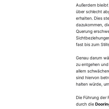
Außerdem bleibt d
über schlecht ab
erhalten. Dies st
dazukommen, die z
Querung erschwer
Sichtbeziehungen
fast bis zum Stil
Genau darum wäh
zu entgehen und d
allem schwächer
sind hiervon bet
halten würde, u
Die Führung der 
durch die
Doori