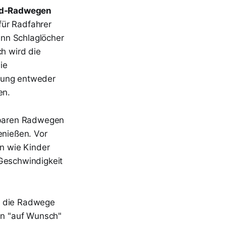
d-Radwegen
für Radfahrer
wenn Schlaglöcher
ch wird die
ie
erung entweder
en.
tbaren Radwegen
enießen. Vor
n wie Kinder
 Geschwindigkeit
da die Radwege
en "auf Wunsch"