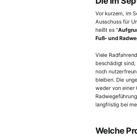
Die im Sep
Vor kurzem, im S
Ausschuss für Um
heißt es "
Aufgru
Fuß- und Radwe
Viele Radfahrend
beschädigt sind,
noch nutzerfreun
bleiben. Die ung
weder von einer
Radwegeführung a
langfristig bei m
Welche Pro