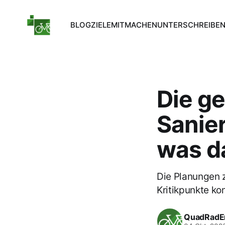
BLOG
ZIELE
MITMACHEN
UNTERSCHREIBE
Die ge
Sanie
was da
Die Planungen 
Kritikpunkte k
QuadRadE