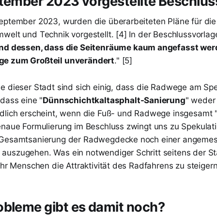
tember 2023 vorgestellte Beschlus
eptember 2023, wurden die überarbeiteten Pläne für die
welt und Technik vorgestellt. [4] In der Beschlussvorla
nd dessen, dass die Seitenräume kaum angefasst werd
ge zum Großteil unverändert
." [5]
e dieser Stadt sind sich einig, dass die Radwege am Sp
 dass eine "
Dünnschichtkaltasphalt-Sanierung
" weder
dlich erscheint, wenn die Fuß- und Radwege insgesamt 
enaue Formulierung im Beschluss zwingt uns zu Spekulati
 Gesamtsanierung der Radwegdecke noch einer angeme
uszugehen. Was ein notwendiger Schritt seitens der S
ehr Menschen die Attraktivität des Radfahrens zu steigern
bleme gibt es damit noch?