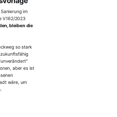
svorlage
 Sanierung im
ge V162/2023
en, bleiben die
eckweg so stark
 zukunftsfähig
"unverändert"
onen, aber es ist
ssenen
tadt wäre, um
.