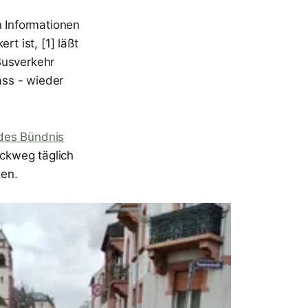
 Informationen
 ist, [1] läßt
Busverkehr
ass - wieder
des Bündnis
ckweg täglich
zen.