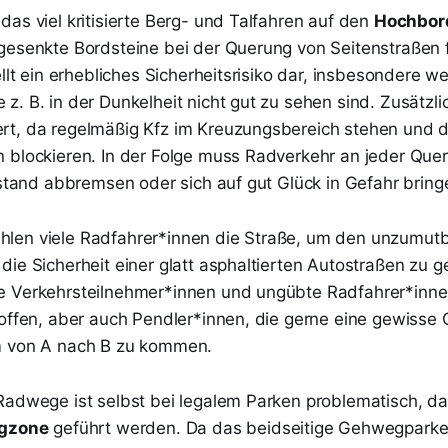
as viel kritisierte Berg- und Talfahren auf den
Hochbor
gesenkte Bordsteine bei der Querung von Seitenstraßen 
ellt ein erhebliches Sicherheitsrisiko dar, insbesondere 
. B. in der Dunkelheit nicht gut zu sehen sind. Zusätzli
t, da regelmäßig Kfz im Kreuzungsbereich stehen und d
 blockieren. In der Folge muss Radverkehr an jeder Qu
lstand abbremsen oder sich auf gut Glück in Gefahr bring
len viele Radfahrer*innen die Straße, um den unzumu
ie Sicherheit einer glatt asphaltierten Autostraßen zu g
e Verkehrsteilnehmer*innen und ungübte Radfahrer*inne
roffen, aber auch Pendler*innen, die gerne eine gewisse
m von A nach B zu kommen.
Radwege ist selbst bei legalem Parken problematisch, 
ngzone
geführt werden. Da das beidseitige Gehwegpark