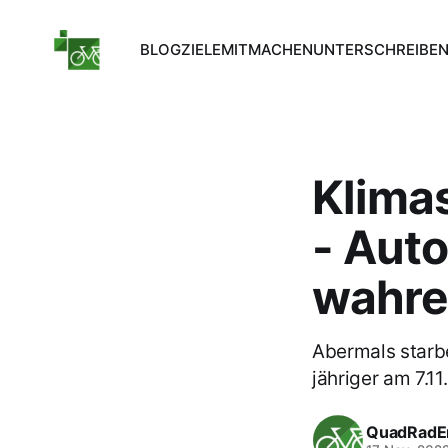
BLOG
ZIELE
MITMACHEN
UNTERSCHREIBE
Klimas
- Auto
wahre
Abermals starbe
jähriger am 7.11.
QuadRadE