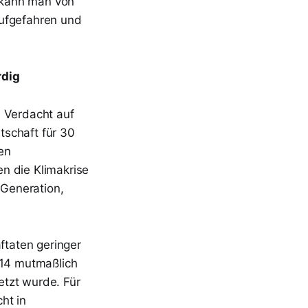
 kann man von
aufgefahren und
rdig
n Verdacht auf
tschaft für 30
en
n die Klimakrise
Generation,
taten geringer
A14 mutmaßlich
etzt wurde. Für
ht in