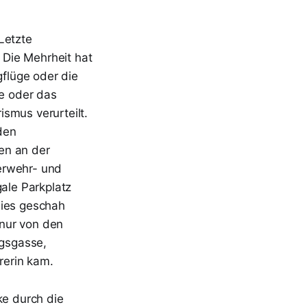
Letzte
. Die Mehrheit hat
gflüge oder die
e oder das
smus verurteilt.
 den
en an der
erwehr- und
gale Parkplatz
dies geschah
 nur von den
ngsgasse,
rerin kam.
ke durch die