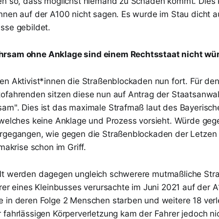
nen so, dass möglichst niemand zu Schaden kommt. Dies
nnen auf der A100 nicht sagen. Es wurde im Stau dicht 
sse gebildet.
rsam ohne Anklage sind einem Rechtsstaat nicht wü
en Aktivist*innen die Straßenblockaden nun fort. Für de
ofahrenden sitzen diese nun auf Antrag der Staatsanwal
am". Dies ist das maximale Strafmaß laut des Bayerisch
 welches keine Anklage und Prozess vorsieht. Würde gege
rgegangen, wie gegen die Straßenblockaden der Letzen 
imakrise schon im Griff.
t werden dagegen ungleich schwerere mutmaßliche Straf
hrer eines Kleinbusses verursachte im Juni 2021 auf der 
 in deren Folge 2 Menschen starben und weitere 18 verl
 fahrlässigen Körperverletzung kam der Fahrer jedoch nic