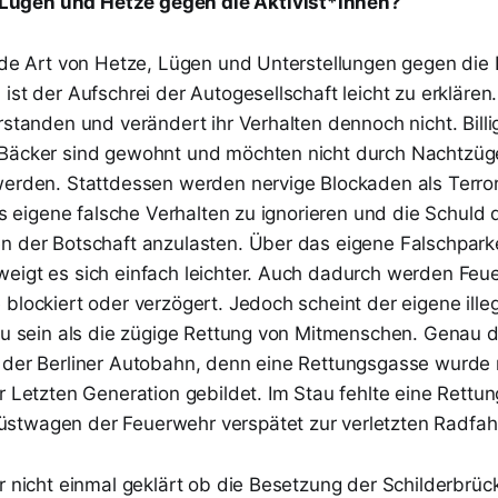
ügen und Hetze gegen die Aktivist*innen?
jede Art von Hetze, Lügen und Unterstellungen gegen die 
ist der Aufschrei der Autogesellschaft leicht zu erklären
rstanden und verändert ihr Verhalten dennoch nicht. Billi
 Bäcker sind gewohnt und möchten nicht durch Nachtzüg
werden. Stattdessen werden nervige Blockaden als Terrori
das eigene falsche Verhalten zu ignorieren und die Schuld
n der Botschaft anzulasten. Über das eigene Falschpark
eigt es sich einfach leichter. Auch dadurch werden Feu
blockiert oder verzögert. Jedoch scheint der eigene ille
 zu sein als die zügige Rettung von Mitmenschen. Genau 
 der Berliner Autobahn, denn eine Rettungsgasse wurde
r Letzten Generation gebildet. Im Stau fehlte eine Rettu
twagen der Feuerwehr verspätet zur verletzten Radfah
r nicht einmal geklärt ob die Besetzung der Schilderbrüc