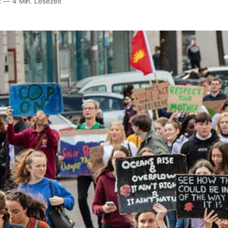
2
—
4 Min. Lesezeit