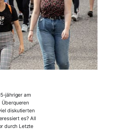
85-jähriger am
im Überqueren
el diskutierten
ressiert es? All
or durch Letzte