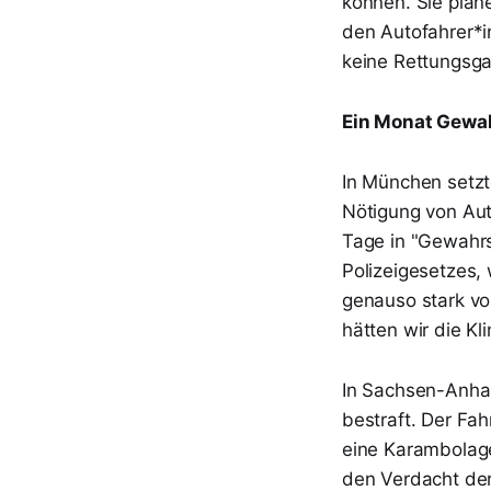
können. Sie pla
den Autofahrer*i
keine Rettungsga
Ein Monat Gewah
In München setzt
Nötigung von Aut
Tage in "Gewahrs
Polizeigesetzes,
genauso stark vo
hätten wir die Kl
In Sachsen-Anhal
bestraft. Der Fa
eine Karambolage
den Verdacht der