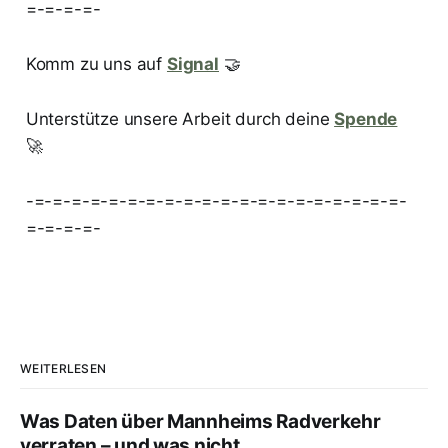
=-=-=-=-
Komm zu uns auf
Signal
🤝
Unterstütze unsere Arbeit durch deine
Spende
🚀
-=-=-=-=-=-=-=-=-=-=-=-=-=-=-=-=-=-=-=-=-
=-=-=-=-
WEITERLESEN
Was Daten über Mannheims Radverkehr
verraten – und was nicht