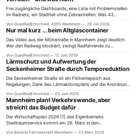
Frei zugängliche Dashboards, eine Liste mit Problemstellen
im Radnetz, ein Stadtteil ohne Zebrastreifen: Was 43
Teilnehmende beim Q2 DataRide 2026 aus offenen Daten
Von QuadRadEntscheid, ADFC Mannheim
28 Juli 2026
zum Mannheimer Radverkehr herausgeholt haben – und wo
Nur mal kurz ... beim Altglascontainer
die Daten nicht weiterhelfen.
Das Video aus der Möhlstraße in Mannheim zeigt deutlich:
Wer den Radweg blockiert, zwingt Radfahrende zu
gefährlichen Ausweichmanövern.
Von QuadRadEntscheid
12 Juni 2026
Lärmschutz und Aufwertung der
Seckenheimer Straße durch Temporeduktion
Die Seckenheimer Straße ist ein Flickenteppich aus
Regelungen, Dank des Lärmaktionsplans und die Anordnung
eines durchgängigen Tempo 30 wird die Regelung
Von QuadRadEntscheid
03 Juni 2026
verständlicher und es kann sich einiges für Radverkehr
Mannheim plant Verkehrswende, aber
verändern.
streicht das Budget dafür
Der Wirtschaftsplan 2026 [1] des Eigenbetriebs
Stadtraumservice kommt am 26. März in den
Betriebsausschuss Technische Betriebe und er erzählt eine
Von Bündnis Fahrradstadt Mannheim
23 März 2026
klare Geschichte: Wer knappes Geld hat, muss Prioritäten