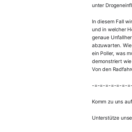
unter Drogeneinf
In diesem Fall w
und in welcher H
genaue Unfallher
abzuwarten. Wie 
ein Poller, was m
demonstriert wie
Von den Radfahr
-=-=-=-=-=-=-=
Komm zu uns au
Unterstütze unse