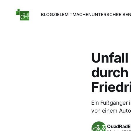
BLOG
ZIELE
MITMACHEN
UNTERSCHREIBE
Unfall
durch
Fried
Ein Fußgänger 
von einem Auto 
QuadRadE