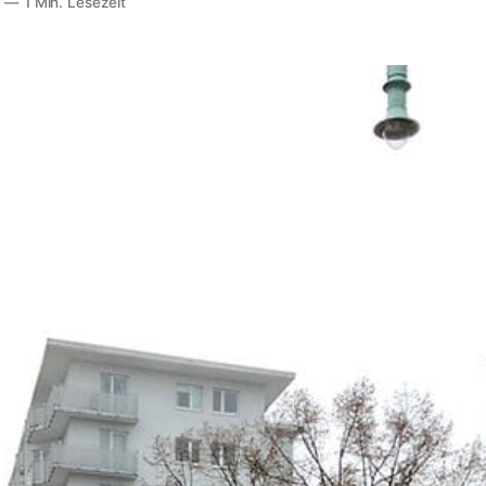
2
—
1 Min. Lesezeit