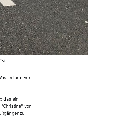
QEM
 Wasserturm von
b das ein
"Christine" von
Fußgänger zu