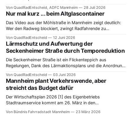
Teilnehmende beim Q2 DataRide 2026 aus offenen Daten
Von QuadRadEntscheid, ADFC Mannheim
28 Juli 2026
zum Mannheimer Radverkehr herausgeholt haben – und wo
Nur mal kurz ... beim Altglascontainer
die Daten nicht weiterhelfen.
Das Video aus der Möhlstraße in Mannheim zeigt deutlich:
Wer den Radweg blockiert, zwingt Radfahrende zu
gefährlichen Ausweichmanövern.
Von QuadRadEntscheid
12 Juni 2026
Lärmschutz und Aufwertung der
Seckenheimer Straße durch Temporeduktion
Die Seckenheimer Straße ist ein Flickenteppich aus
Regelungen, Dank des Lärmaktionsplans und die Anordnung
eines durchgängigen Tempo 30 wird die Regelung
Von QuadRadEntscheid
03 Juni 2026
verständlicher und es kann sich einiges für Radverkehr
Mannheim plant Verkehrswende, aber
verändern.
streicht das Budget dafür
Der Wirtschaftsplan 2026 [1] des Eigenbetriebs
Stadtraumservice kommt am 26. März in den
Betriebsausschuss Technische Betriebe und er erzählt eine
Von Bündnis Fahrradstadt Mannheim
23 März 2026
klare Geschichte: Wer knappes Geld hat, muss Prioritäten
setzen. Mannheim setzt sie zulasten des Fahrrads und einer
lebenswerten Stadt.